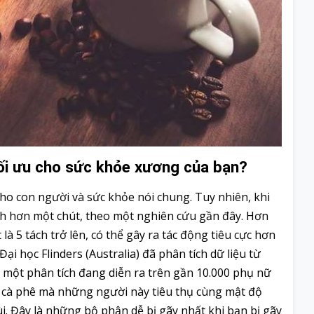
tối ưu cho sức khỏe xương của bạn?
 cho con người và sức khỏe nói chung. Tuy nhiên, khi
nh hơn một chút, theo một nghiên cứu gần đây. Hơn
 là 5 tách trở lên, có thể gây ra tác động tiêu cực hơn
i học Flinders (Australia) đã phân tích dữ liệu từ
một phân tích đang diễn ra trên gần 10.000 phụ nữ
 và cà phê mà những người này tiêu thụ cùng mật độ
 Đây là những bộ phận dễ bị gãy nhất khi bạn bị gãy