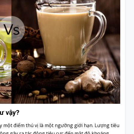
hư vậy?
y một điểm thú vị là một ngưỡng giới hạn. Lượng tiêu
hông gây ra tác động tiêu cực đến mật độ khoáng