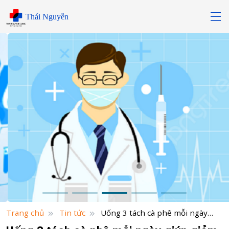
Skip
Thái Nguyễn
to
content
Trang chủ
Tin tức
Uống 3 tách cà phê mỗi ngày
giúp giảm nguy cơ mắc tiểu đường, bệnh tim và đột quỵ