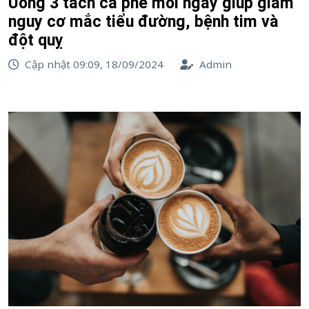
Uống 3 tách cà phê mỗi ngày giúp giảm
nguy cơ mắc tiểu đường, bệnh tim và
đột quỵ
Cập nhật 09:09, 18/09/2024
Admin