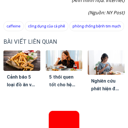
(Ảnh minh họa: Internet)
(Nguồn: NY Post)
caffeine
công dụng của cà phê
phòng chống bệnh tim mạch
BÀI VIẾT LIÊN QUAN
Cảnh báo 5
5 thói quen
Nghiên cứu
loại đồ ăn vặt
tốt cho hệ
phát hiện đây
khiến bệnh
tiêu hóa, giúp
là chế độ ăn
tiểu đường
giảm cân bền
giúp giảm
dễ biến
vững mà
cân bền vững
chứng
không cần ăn
kiêng khắc