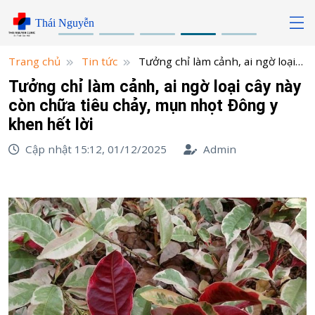
Skip
Thái Nguyễn
to
content
Trang chủ
Tin tức
Tưởng chỉ làm cảnh, ai ngờ loại
cây này còn chữa tiêu chảy, mụn nhọt Đông y khen hết lời
Tưởng chỉ làm cảnh, ai ngờ loại cây này
còn chữa tiêu chảy, mụn nhọt Đông y
khen hết lời
Cập nhật 15:12, 01/12/2025
Admin