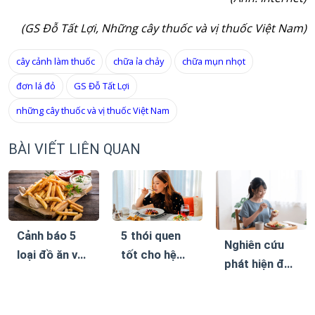
(GS Đỗ Tất Lợi, Những cây thuốc và vị thuốc Việt Nam)
cây cảnh làm thuốc
chữa ỉa chảy
chữa mụn nhọt
đơn lá đỏ
GS Đỗ Tất Lợi
những cây thuốc và vị thuốc Việt Nam
BÀI VIẾT LIÊN QUAN
Cảnh báo 5
5 thói quen
Nghiên cứu
loại đồ ăn vặt
tốt cho hệ
phát hiện đây
khiến bệnh
tiêu hóa, giúp
là chế độ ăn
tiểu đường
giảm cân bền
giúp giảm
dễ biến
vững mà