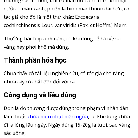
thường cao to hơn, lá ít có màu đỏ tía hơn, có khi mặt
dưới có màu xanh, phiến lá hình mác thuôn dài hơn, có
tác giả cho đó là một thứ khác: Excoecaria
cochinchinensis Lour. var viridis (Pax. et Hoffm.) Merr.
Thường hái lá quanh năm, có khi dùng rễ hái về sao
vàng hay phơi khô mà dùng.
Thành phần hóa học
Chưa thấy có tài liệu nghiên cứu, có tác giả cho rằng
nhựa cây có chất độc đối với cá.
Công dụng và liều dùng
Đơn lá đỏ thường được dùng trong phạm vi nhân dân
làm thuốc
chữa mụn nhọt mẩn ngứa
, có khi dùng chữa
đi ỉa lỏng lâu ngày. Ngày dùng 15-20g lá tươi, sao vàng,
sắc uống.