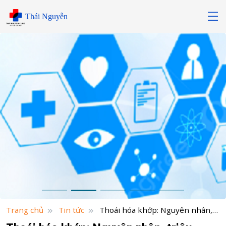
Skip
Thái Nguyễn
to
content
Trang chủ
Tin tức
Thoái hóa khớp: Nguyên nhân,
triệu chứng và cách điều trị hiệu quả