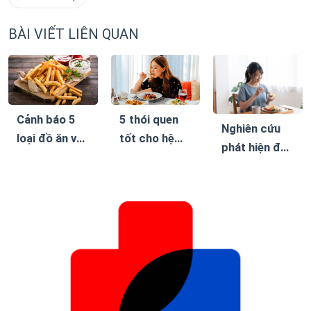
BÀI VIẾT LIÊN QUAN
Cảnh báo 5
5 thói quen
Nghiên cứu
loại đồ ăn vặt
tốt cho hệ
phát hiện đây
khiến bệnh
tiêu hóa, giúp
là chế độ ăn
tiểu đường
giảm cân bền
giúp giảm
dễ biến
vững mà
cân bền vững
chứng
không cần ăn
kiêng khắc
nghiệt