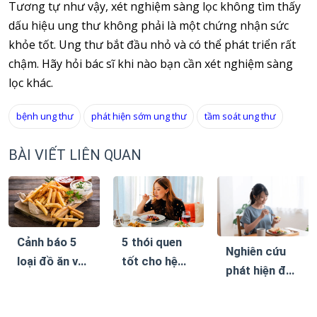
Tương tự như vậy, xét nghiệm sàng lọc không tìm thấy
dấu hiệu ung thư không phải là một chứng nhận sức
khỏe tốt. Ung thư bắt đầu nhỏ và có thể phát triển rất
chậm. Hãy hỏi bác sĩ khi nào bạn cần xét nghiệm sàng
lọc khác.
bệnh ung thư
phát hiện sớm ung thư
tầm soát ung thư
BÀI VIẾT LIÊN QUAN
Cảnh báo 5
5 thói quen
Nghiên cứu
loại đồ ăn vặt
tốt cho hệ
phát hiện đây
khiến bệnh
tiêu hóa, giúp
là chế độ ăn
tiểu đường
giảm cân bền
giúp giảm