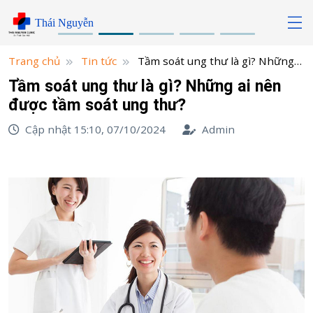
Skip
Thái Nguyễn
to
content
Trang chủ
Tin tức
Tầm soát ung thư là gì? Những
ai nên được tầm soát ung thư?
Tầm soát ung thư là gì? Những ai nên
được tầm soát ung thư?
Cập nhật 15:10, 07/10/2024
Admin