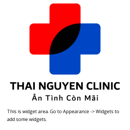
dễ biến
vững mà
cân bền vững
chứng
không cần ăn
kiêng khắc
nghiệt
This is widget area. Go to Appearance -> Widgets to
add some widgets.