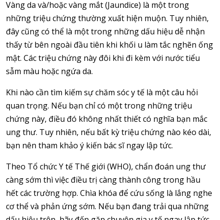
Vàng da và/hoặc vàng mắt (Jaundice) là một trong
những triệu chứng thường xuất hiện muộn. Tuy nhiên,
đây cũng có thể là một trong những dấu hiệu dễ nhận
thấy từ bên ngoài đầu tiên khi khối u làm tắc nghẽn ống
mật. Các triệu chứng này đôi khi đi kèm với nước tiểu
sẫm màu hoặc ngứa da.
Khi nào cần tìm kiếm sự chăm sóc y tế là một câu hỏi
quan trọng. Nếu bạn chỉ có một trong những triệu
chứng này, điều đó không nhất thiết có nghĩa bạn mắc
ung thư. Tuy nhiên, nếu bất kỳ triệu chứng nào kéo dài,
bạn nên tham khảo ý kiến bác sĩ ngay lập tức.
Theo Tổ chức Y tế Thế giới (WHO), chẩn đoán ung thư
càng sớm thì việc điều trị càng thành công trong hầu
hết các trường hợp. Chìa khóa để cứu sống là lắng nghe
cơ thể và phản ứng sớm. Nếu bạn đang trải qua những
dấu hiệu trên, hãy đến gặp chuyên gia y tế ngay lập tức.