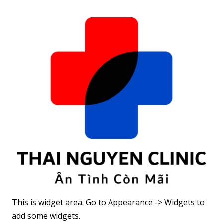
giúp giảm
dễ biến
vững mà
cân bền vững
chứng
không cần ăn
kiêng khắc
nghiệt
This is widget area. Go to Appearance -> Widgets to
add some widgets.