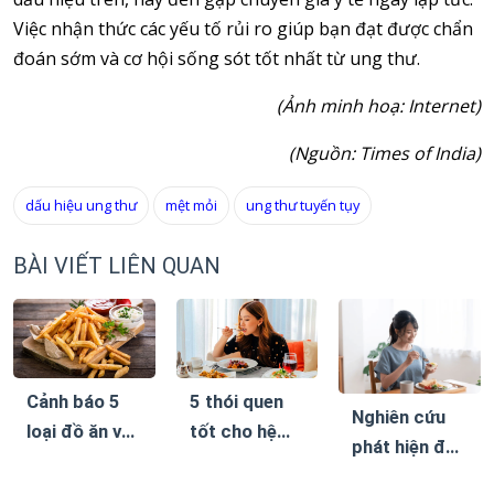
Việc nhận thức các yếu tố rủi ro giúp bạn đạt được chẩn
đoán sớm và cơ hội sống sót tốt nhất từ ung thư.
(Ảnh minh hoạ: Internet)
(Nguồn: Times of India)
dấu hiệu ung thư
mệt mỏi
ung thư tuyến tụy
BÀI VIẾT LIÊN QUAN
Cảnh báo 5
5 thói quen
Nghiên cứu
loại đồ ăn vặt
tốt cho hệ
phát hiện đây
khiến bệnh
tiêu hóa, giúp
là chế độ ăn
tiểu đường
giảm cân bền