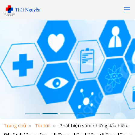
Skip
Thái Nguyễn
to
content
Trang chủ
Tin tức
Phát hiện sớm những dấu hiệu
thầm lặng của ung thư tuyến tuỵ