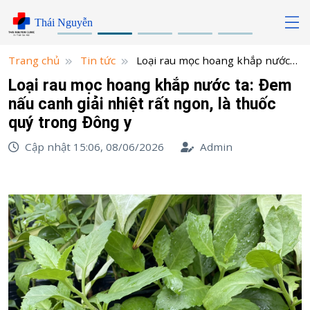
Skip
Thái Nguyễn
to
content
Trang chủ
Tin tức
Loại rau mọc hoang khắp nước
ta: Đem nấu canh giải nhiệt rất ngon, là thuốc quý trong
Loại rau mọc hoang khắp nước ta: Đem
Đông y
nấu canh giải nhiệt rất ngon, là thuốc
quý trong Đông y
Cập nhật 15:06, 08/06/2026
Admin