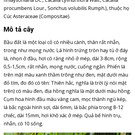
finlaysoniana DC., Cacalia cylindriflora Wall., Cacalia
procumbens Lour., Sonchus volubilis Rumph.), thuộc họ
Cúc Asteraceae (Compositae).
Mô tả cây
Bầu đất là một loại cỏ có nhiều cành, thân rất nhẫn,
trong như mọng nước. Lá hình trứng tròn hay tù ở đáy
lá, nhọn ở đầu, hơi có răng nhỏ ở mép, dài 3-8cm, rộng
0,5-1,5cm, rất nhẵn, mọng nước, cuống ngắn. Phiến lá
trên mặt màu xanh thầm trông như đen, mặt dưới màu
đỏ tím, đo đó có tên: Thiên hắc, nghĩa là trời (ý nói mặt
trên) có màu đen, địa hồng nghĩa là mặt dưới màu hồng.
Cụm hoa hình đầu màu vàng cam, mọc thành ngù kép,
lá bắc ngoài hình sợi, dài 6mm, lá bắc phía trong 8-12
chiếc, dài 15mm, hơi khô xác ở mép. Quả bế hình trụ,
nhẫn, có 10 sống.