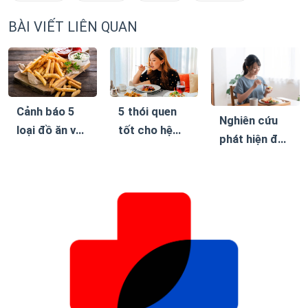
BÀI VIẾT LIÊN QUAN
Cảnh báo 5
5 thói quen
Nghiên cứu
loại đồ ăn vặt
tốt cho hệ
phát hiện đây
khiến bệnh
tiêu hóa, giúp
là chế độ ăn
tiểu đường
giảm cân bền
giúp giảm
dễ biến
vững mà
cân bền vững
chứng
không cần ăn
kiêng khắc
nghiệt