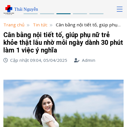
Skip
Thái Nguyễn
to
content
Trang chủ
Tin tức
Cân bằng nội tiết tố, giúp phụ
nữ trẻ khỏe thật lâu nhờ mỗi ngày dành 30 phút làm 1
Cân bằng nội tiết tố, giúp phụ nữ trẻ
việc ý nghĩa
khỏe thật lâu nhờ mỗi ngày dành 30 phút
làm 1 việc ý nghĩa
Cập nhật 09:04, 05/04/2025
Admin