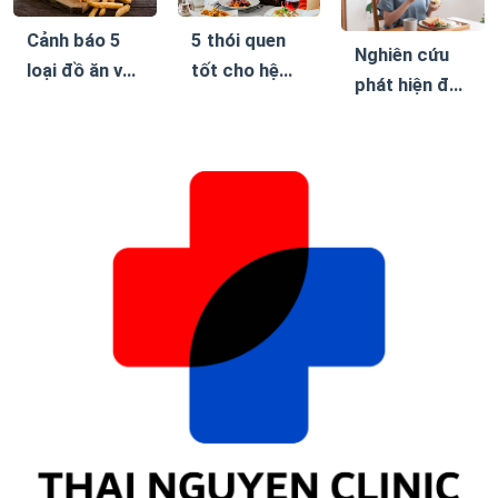
Cảnh báo 5
5 thói quen
Nghiên cứu
loại đồ ăn vặt
tốt cho hệ
phát hiện đây
khiến bệnh
tiêu hóa, giúp
là chế độ ăn
tiểu đường
giảm cân bền
giúp giảm
dễ biến
vững mà
cân bền vững
chứng
không cần ăn
kiêng khắc
nghiệt