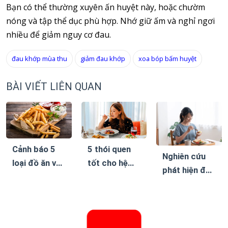
Bạn có thể thường xuyên ấn huyệt này, hoặc chườm
nóng và tập thể dục phù hợp. Nhớ giữ ấm và nghỉ ngơi
nhiều để giảm nguy cơ đau.
đau khớp mùa thu
giảm đau khớp
xoa bóp bấm huyệt
BÀI VIẾT LIÊN QUAN
Cảnh báo 5
5 thói quen
Nghiên cứu
loại đồ ăn vặt
tốt cho hệ
phát hiện đây
khiến bệnh
tiêu hóa, giúp
là chế độ ăn
tiểu đường
giảm cân bền
giúp giảm
dễ biến
vững mà
cân bền vững
chứng
không cần ăn