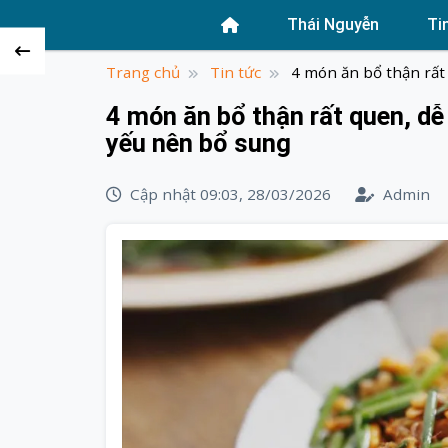
Skip
Thái Nguyễn
Ti
to
content
Trang chủ
Tin tức
4 món ăn bổ thận rất 
4 món ăn bổ thận rất quen, dễ
yếu nên bổ sung
Cập nhật 09:03, 28/03/2026
Admin