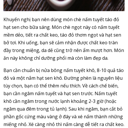
Khuyến nghị bạn nên dùng món chè nấm tuyết táo đỏ
hạt sen cho bữa sáng. Món chè ngọt này có nấm tuyết
mềm dẻo, tiết ra chất keo, táo đỏ thơm ngọt và hạt sen
bở tơi. Khi uống, bạn sẽ cảm nhận được chất keo tràn
đầy trong miệng, da dẻ cũng trở nên ẩm mượt hơn. Món
ăn này không chỉ dưỡng phổi mà còn làm đẹp da.
Bạn cần chuẩn bị nửa bông nấm tuyết khô, 8-10 quả táo
đỏ và một nắm hạt sen khô. Đường phèn là nguyên liệu
tùy chọn, bạn có thể thêm nếu thích. Về cách chế biến,
bạn cần ngâm nấm tuyết và hạt sen trước. Nấm tuyết
khô cần ngâm trong nước lạnh khoảng 2-3 giờ (hoặc
ngâm qua đêm trong tủ lạnh). Sau khi ngâm, bạn cắt bỏ
phần gốc cứng màu vàng ở đáy và xé nấm thành những
miếng nhỏ. Xé càng nhỏ thì nấm càng dễ tiết ra chất keo.