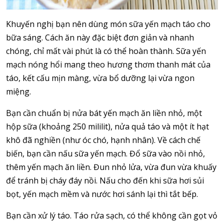
Khuyến nghị bạn nên dùng món sữa yến mạch táo cho
bữa sáng. Cách ăn này đặc biệt đơn giản và nhanh
chóng, chỉ mất vài phút là có thể hoàn thành. Sữa yến
mạch nóng hổi mang theo hương thơm thanh mát của
táo, kết cấu mịn màng, vừa bổ dưỡng lại vừa ngon
miệng.
Bạn cần chuẩn bị nửa bát yến mạch ăn liền nhỏ, một
hộp sữa (khoảng 250 mililit), nửa quả táo và một ít hạt
khô đã nghiền (như óc chó, hạnh nhân). Về cách chế
biến, bạn cần nấu sữa yến mạch. Đổ sữa vào nồi nhỏ,
thêm yến mạch ăn liền. Đun nhỏ lửa, vừa đun vừa khuấy
để tránh bị cháy đáy nồi. Nấu cho đến khi sữa hơi sủi
bọt, yến mạch mềm và nước hơi sánh lại thì tắt bếp.
Bạn cần xử lý táo. Táo rửa sạch, có thể không cần gọt vỏ