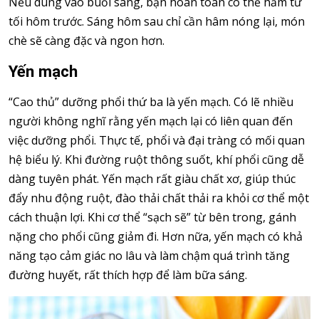
Nếu dùng vào buổi sáng, bạn hoàn toàn có thể hầm từ
tối hôm trước. Sáng hôm sau chỉ cần hâm nóng lại, món
chè sẽ càng đặc và ngon hơn.
Yến mạch
“Cao thủ” dưỡng phổi thứ ba là yến mạch. Có lẽ nhiều
người không nghĩ rằng yến mạch lại có liên quan đến
việc dưỡng phổi. Thực tế, phổi và đại tràng có mối quan
hệ biểu lý. Khi đường ruột thông suốt, khí phổi cũng dễ
dàng tuyên phát. Yến mạch rất giàu chất xơ, giúp thúc
đẩy nhu động ruột, đào thải chất thải ra khỏi cơ thể một
cách thuận lợi. Khi cơ thể “sạch sẽ” từ bên trong, gánh
nặng cho phổi cũng giảm đi. Hơn nữa, yến mạch có khả
năng tạo cảm giác no lâu và làm chậm quá trình tăng
đường huyết, rất thích hợp để làm bữa sáng.