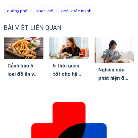
dưỡng phổi
khoai mỡ
phổi khỏe mạnh
BÀI VIẾT LIÊN QUAN
Cảnh báo 5
5 thói quen
Nghiên cứu
loại đồ ăn vặt
tốt cho hệ
phát hiện đây
khiến bệnh
tiêu hóa, giúp
là chế độ ăn
tiểu đường
giảm cân bền
giúp giảm
dễ biến
vững mà
cân bền vững
chứng
không cần ăn
kiêng khắc
nghiệt