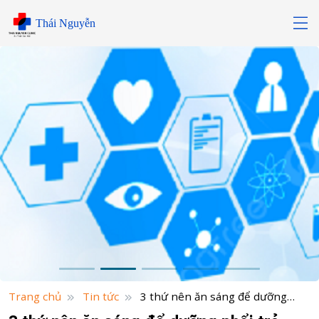
Skip
Thái Nguyễn
to
content
Trang chủ
Tin tức
3 thứ nên ăn sáng để dưỡng
phổi trẻ khoẻ