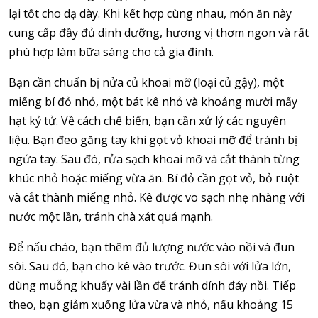
lại tốt cho dạ dày. Khi kết hợp cùng nhau, món ăn này
cung cấp đầy đủ dinh dưỡng, hương vị thơm ngon và rất
phù hợp làm bữa sáng cho cả gia đình.
Bạn cần chuẩn bị nửa củ khoai mỡ (loại củ gậy), một
miếng bí đỏ nhỏ, một bát kê nhỏ và khoảng mười mấy
hạt kỷ tử. Về cách chế biến, bạn cần xử lý các nguyên
liệu. Bạn đeo găng tay khi gọt vỏ khoai mỡ để tránh bị
ngứa tay. Sau đó, rửa sạch khoai mỡ và cắt thành từng
khúc nhỏ hoặc miếng vừa ăn. Bí đỏ cần gọt vỏ, bỏ ruột
và cắt thành miếng nhỏ. Kê được vo sạch nhẹ nhàng với
nước một lần, tránh chà xát quá mạnh.
Để nấu cháo, bạn thêm đủ lượng nước vào nồi và đun
sôi. Sau đó, bạn cho kê vào trước. Đun sôi với lửa lớn,
dùng muỗng khuấy vài lần để tránh dính đáy nồi. Tiếp
theo, bạn giảm xuống lửa vừa và nhỏ, nấu khoảng 15