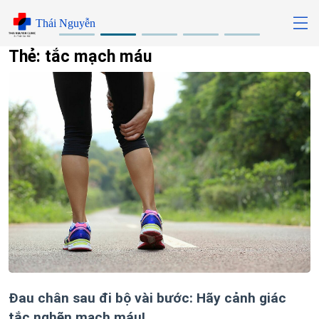
Skip
Thái Nguyễn
to
content
Thẻ:
tắc mạch máu
Đau chân sau đi bộ vài bước: Hãy cảnh giác
tắc nghẽn mạch máu!