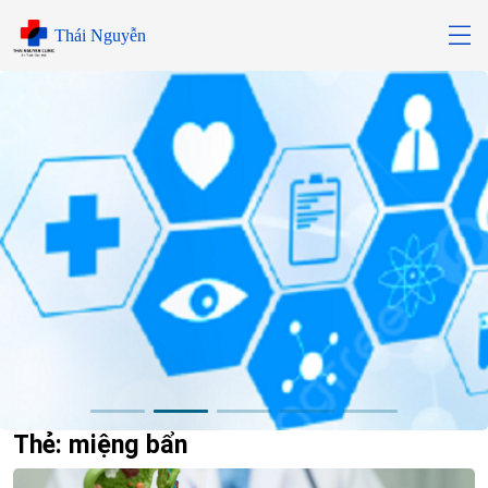
Skip
Thái Nguyễn
to
content
Thẻ:
miệng bẩn